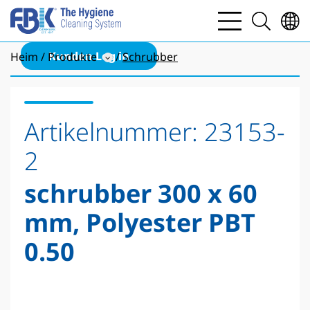
bars
search
light
light
Kunden Log in
Heim
Produkte
Schrubber
Artikelnummer:
23153-
2
schrubber 300 x 60
mm, Polyester PBT
0.50