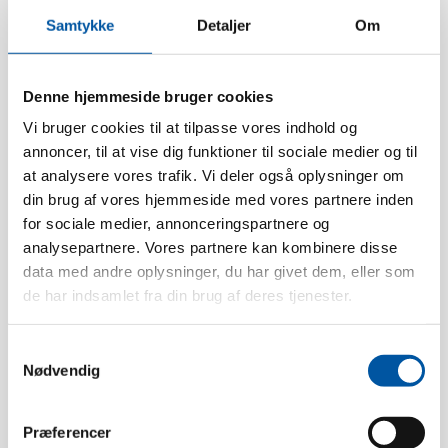
Samtykke
Detaljer
Om
Denne hjemmeside bruger cookies
Vi bruger cookies til at tilpasse vores indhold og
Technische Daten
annoncer, til at vise dig funktioner til sociale medier og til
at analysere vores trafik. Vi deler også oplysninger om
din brug af vores hjemmeside med vores partnere inden
Besatzhöhe:
25 mm.
for sociale medier, annonceringspartnere og
Hitzebeständigkeit:
134 °C
analysepartnere. Vores partnere kan kombinere disse
Packungsgrösse:
6 Stck.
data med andre oplysninger, du har givet dem, eller som
Gewicht:
0.4
de har indsamlet fra din brug af deres tjenester.
Box Dimension:
43 x 31 x 10
Samtykkevalg
EAN stck.:
5704161011732
Nødvendig
EAN-Box:
5704161036728
Tariff Number:
96039091
Præferencer