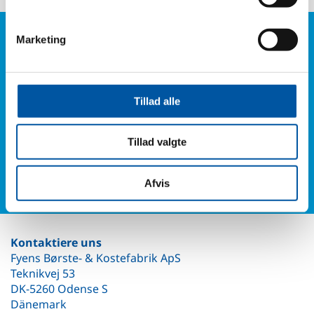
Marketing
Haben Sie Fragen?
Telefon:
+45 6614 3661
Tillad alle
Oder füllen Sie bitte unsere Kontaktformular aus und
Sie werden von uns hören.
Tillad valgte
Kontakt Formular
Afvis
Kontaktiere uns
Fyens Børste- & Kostefabrik ApS
Teknikvej 53
DK-5260 Odense S
Dänemark