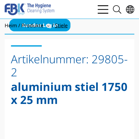
bars
search
light
light
Kunden Log in
Heim
Produkte
Stiele
Artikelnummer:
29805-
2
aluminium stiel 1750
x 25 mm