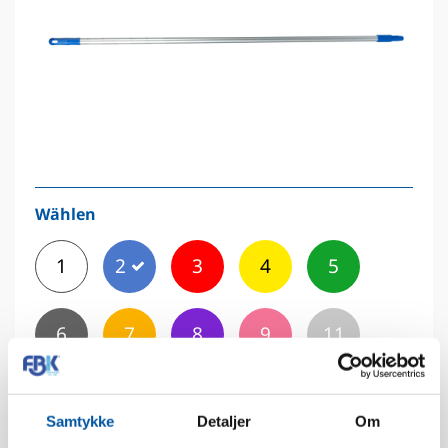
Wählen
1
2
3
4
5
6
7
8
9
11
12
Samtykke
Detaljer
Om