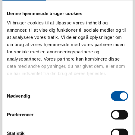
Denne hjemmeside bruger cookies
Vi bruger cookies til at tilpasse vores indhold og
Technische Daten
annoncer, til at vise dig funktioner til sociale medier og til
at analysere vores trafik. Vi deler også oplysninger om
din brug af vores hjemmeside med vores partnere inden
Hitzebeständigkeit:
120 °C
for sociale medier, annonceringspartnere og
Packungsgrösse:
6 Stck.
analysepartnere. Vores partnere kan kombinere disse
data med andre oplysninger, du har givet dem, eller som
Gewicht:
0.58
de har indsamlet fra din brug af deres tjenester.
Box Dimension:
182 x 13 x 9
EAN stck.:
5704161505484
Samtykkevalg
EAN-Box:
5704161105486
Nødvendig
Tariff Number:
76042910
Gewindetyp:
Innengewinde
Præferencer
Statistik