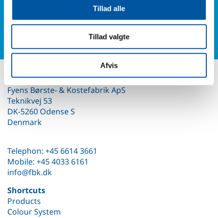
Or fill in our contact form and you will hear from us.
Tillad alle
Contact form
Tillad valgte
Afvis
Contact us
Fyens Børste- & Kostefabrik ApS
Teknikvej 53
DK-5260 Odense S
Denmark
Telephon: +45 6614 3661
Mobile: +45 4033 6161
info@fbk.dk
Shortcuts
Products
Colour System