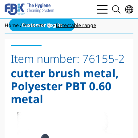
bars
search
light
light
Customer Log in
Home
Products
Detectable range
Item number:
76155-2
cutter brush metal,
Polyester PBT 0.60
metal