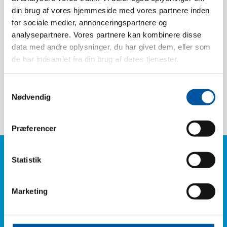
din brug af vores hjemmeside med vores partnere inden
Pack size:
6 Pcs.
for sociale medier, annonceringspartnere og
Weight:
0.3
analysepartnere. Vores partnere kan kombinere disse
Box dimension:
51 x 39 x 13
data med andre oplysninger, du har givet dem, eller som
EAN pcs.:
5704161524966
de har indsamlet fra din brug af deres tjenester.
EAN box:
5704161124968
Samtykkevalg
Tariff Number:
96039099
Nødvendig
Præferencer
Statistik
Do you have any
questions?
Phone: +45
Marketing
6614 3661