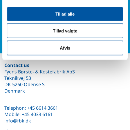
6614 3661
Tillad alle
Or fill in our contact form and you will hear from us.
Tillad valgte
Contact form
Afvis
Contact us
Fyens Børste- & Kostefabrik ApS
Teknikvej 53
DK-5260 Odense S
Denmark
Telephon: +45 6614 3661
Mobile: +45 4033 6161
info@fbk.dk