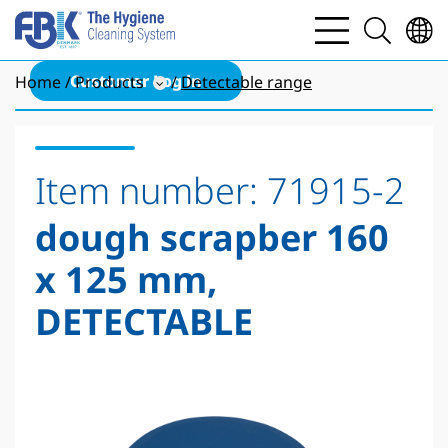
bars
search
light
light
Customer Log in
Home
Products
Detectable range
Item number:
71915-2
dough scrapber 160
x 125 mm,
DETECTABLE