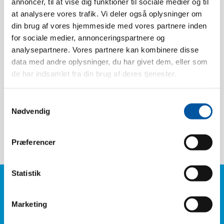
annoncer, til at vise dig funktioner til sociale medier og til
Heat tolerance:
120 °C
at analysere vores trafik. Vi deler også oplysninger om
din brug af vores hjemmeside med vores partnere inden
Pack size:
20 Pcs.
for sociale medier, annonceringspartnere og
Weight:
0.03
analysepartnere. Vores partnere kan kombinere disse
Box dimension:
16 x 13 x 4
data med andre oplysninger, du har givet dem, eller som
EAN pcs.:
5704161510235
de har indsamlet fra din brug af deres tjenester.
EAN box:
5704161110237
Samtykkevalg
Tariff Number:
82013000
Nødvendig
Detectable:
Metal + X-Ray
Præferencer
Statistik
Do you have any
Marketing
questions?
Phone: +45