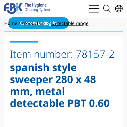
bars
search
light
light
Customer Log in
Home
Products
Detectable range
Item number:
78157-2
spanish style
sweeper 280 x 48
mm, metal
detectable PBT 0.60