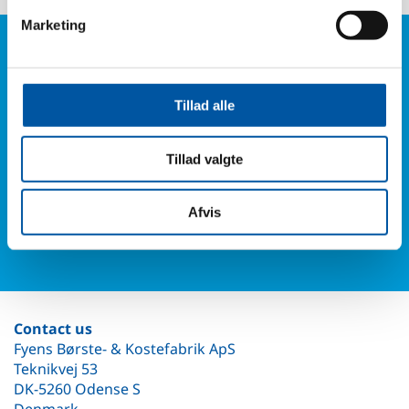
Marketing
Do you have any
questions?
Phone: +45
Tillad alle
6614 3661
Tillad valgte
Or fill in our contact form and you will hear from us.
Afvis
Contact form
Contact us
Fyens Børste- & Kostefabrik ApS
Teknikvej 53
DK-5260 Odense S
Denmark