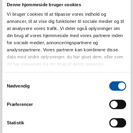
Denne hjemmeside bruger cookies
Vi bruger cookies til at tilpasse vores indhold og
Trimsize:
70 mm.
annoncer, til at vise dig funktioner til sociale medier og til
at analysere vores trafik. Vi deler også oplysninger om
Heat tolerance:
134 °C
din brug af vores hjemmeside med vores partnere inden
Pack size:
6 Pcs.
for sociale medier, annonceringspartnere og
Weight:
0.41
analysepartnere. Vores partnere kan kombinere disse
Box dimension:
35 x 30 x 13
data med andre oplysninger, du har givet dem, eller som
de har indsamlet fra din brug af deres tjenester.
EAN pcs.:
5704161508126
EAN box:
5704161108128
Samtykkevalg
Tariff Number:
96039099
Nødvendig
Thread type:
Outside thread
Hardness:
Medium
Præferencer
Detectable:
Metal Detectable
Statistik