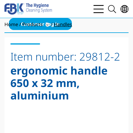
bars
search
light
light
Customer Log in
Home
Products
Handles
Item number:
29812-2
ergonomic handle
650 x 32 mm,
aluminium