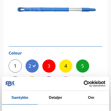
Colour
1
2
3
4
5
6
7
8
9
11
Samtykke
Detaljer
Om
12