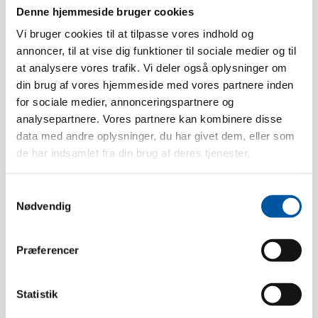
Denne hjemmeside bruger cookies
Vi bruger cookies til at tilpasse vores indhold og
annoncer, til at vise dig funktioner til sociale medier og til
Technical data
at analysere vores trafik. Vi deler også oplysninger om
din brug af vores hjemmeside med vores partnere inden
for sociale medier, annonceringspartnere og
Heat tolerance:
120 °C
analysepartnere. Vores partnere kan kombinere disse
Pack size:
6 Pcs.
data med andre oplysninger, du har givet dem, eller som
de har indsamlet fra din brug af deres tjenester.
Weight:
0.29
Box dimension:
105 x 13 x 11
Samtykkevalg
EAN pcs.:
5704161015617
Nødvendig
EAN box:
5704161040602
Tariff Number:
96039010
Præferencer
Thread type:
Inside thread
Statistik