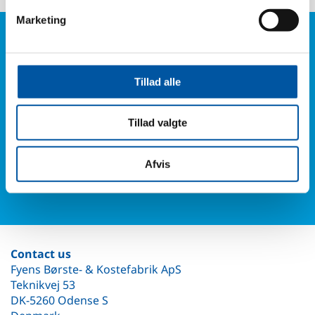
Marketing
Do you have any
questions?
Phone: +45
Tillad alle
6614 3661
Tillad valgte
Or fill in our contact form and you will hear from us.
Afvis
Contact form
Contact us
Fyens Børste- & Kostefabrik ApS
Teknikvej 53
DK-5260 Odense S