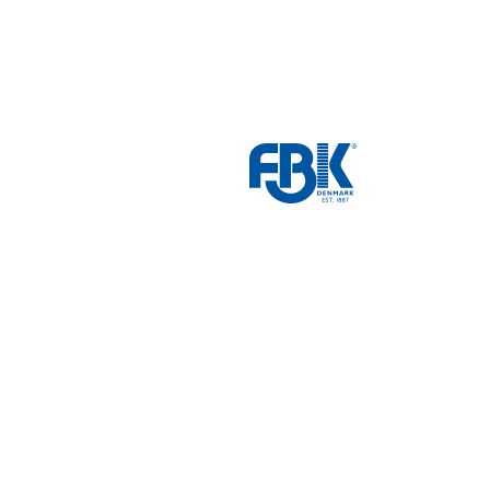
fbk
white
logo