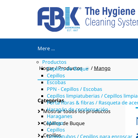
Mere ...
Productos
Hogar
Productos
Mango
Cepillos de Buque
Cepillos
Escobas
PPN - Cepillos / Escobas
Cepillos limpiatuberias / Cepillos limpi
Categorias
Porta fibras & fibras / Rasqueta de a
Haragán de condensación
Mostrar todos los productos
Haraganes
Mango
Cepillos de Buque
Cepillos
Cepillos
Limpiatubos / Cepillos para enroscar