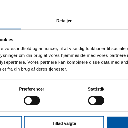
atos técnicos
Detaljer
lerancia al calor:
120 °C
nidades caja:
6
ookies
eso:
0.47
se vores indhold og annoncer, til at vise dig funktioner til sociale
oplysninger om din brug af vores hjemmeside med vores partnere i
imensión de la caja:
157 x 15 x 10
ysepartnere. Vores partnere kan kombinere disse data med andr
cs. EAN:
5704161019714
et fra din brug af deres tjenester.
aja EAN:
5704161044709
ariff Number:
76042910
Præferencer
Statistik
ipo de rosca:
Rosca externa
Tillad valgte