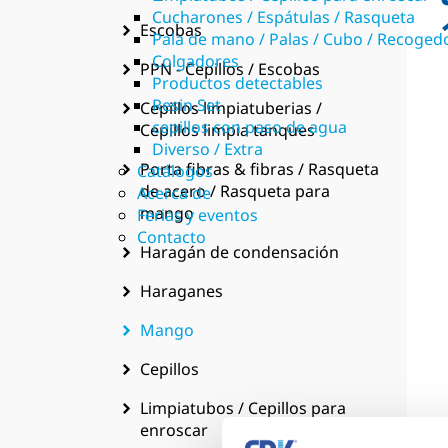
Cucharones / Espátulas / Rasqueta
Escobas
Pala de mano / Palas / Cubo / Recoge
Colgadores
PPN - Cepillos / Escobas
Productos detectables
Resin Set
Cepillos limpiatuberias /
cepillos con paso de agua
Cepillos limpia tanques
Diverso / Extra
Porta fibras & fibras / Rasqueta
Catálogos
de acero / Rasqueta para
Acerca de
mango
Ferias y eventos
Contacto
Haragán de condensación
Haraganes
Mango
Cepillos
Limpiatubos / Cepillos para
enroscar