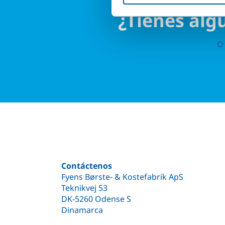
¿Tienes alg
O 
Contáctenos
Fyens Børste- & Kostefabrik ApS
Teknikvej 53
DK-5260 Odense S
Dinamarca