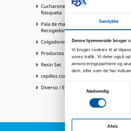
Cucharones / Espátulas /
Rasqueta
D
Samtykke
Pala de mano / Palas / Cubo /
Recogedor con mango
To
U
Denne hjemmeside bruger c
Colgadores
P
Vi bruger cookies til at tilpas
Productos detectables
vores trafik. Vi deler også 
D
annonceringspartnere og anal
Resin Set
P
dem, eller som de har indsaml
cepillos con paso de agua
C
Samtykkevalg
T
Diverso / Extra
Nødvendig
T
Afvis