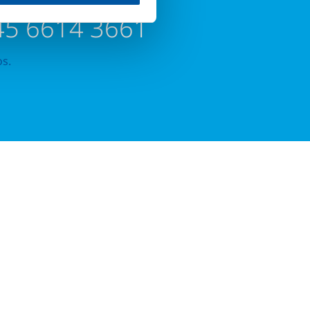
45 6614 3661
os.