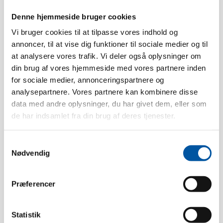
Denne hjemmeside bruger cookies
Vi bruger cookies til at tilpasse vores indhold og
annoncer, til at vise dig funktioner til sociale medier og til
Datos técnicos
at analysere vores trafik. Vi deler også oplysninger om
din brug af vores hjemmeside med vores partnere inden
Tolerancia al calor:
120 °C
for sociale medier, annonceringspartnere og
analysepartnere. Vores partnere kan kombinere disse
Unidades caja:
6
data med andre oplysninger, du har givet dem, eller som
Peso:
0.29
de har indsamlet fra din brug af deres tjenester.
Dimensión de la caja:
105 x 13 x 11
Pcs. EAN:
5704161015617
Samtykkevalg
Nødvendig
Caja EAN:
5704161040602
Tariff Number:
96039010
Præferencer
Tipo de rosca:
Rosca interior
Statistik