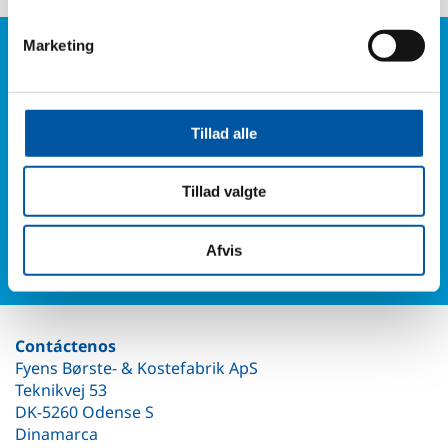
Marketing
¿Tienes alguna pregunta?
Teléfono: +45 6614 3661
Tillad alle
O rellena nuestro formulario de contacto y sabrás de
nosotros.
Tillad valgte
Formulario de contacto
Afvis
Contáctenos
Fyens Børste- & Kostefabrik ApS
Teknikvej 53
DK-5260 Odense S
Dinamarca