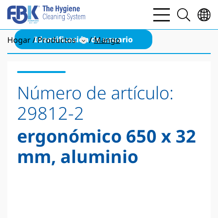
bars
search
light
light
Identificación de usuario
Hogar
Productos
Mango
Número de artículo:
29812-2
ergonómico 650 x 32
mm, aluminio