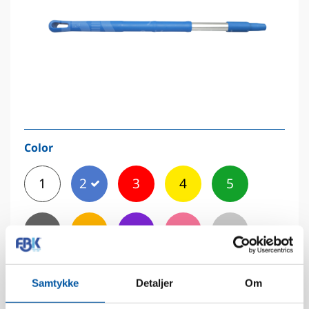
Color
1
2
3
4
5
6
7
8
9
11
12
Samtykke
Detaljer
Om