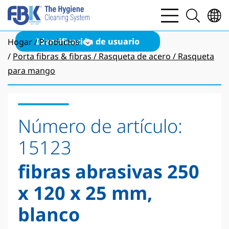
bars
search
light
light
Identificación de usuario
Hogar
Productos
Porta fibras & fibras / Rasqueta de acero / Rasqueta
para mango
Número de artículo:
15123
fibras abrasivas 250
x 120 x 25 mm,
blanco