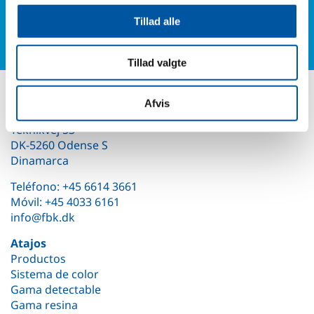
Formulario de contacto
Tillad alle
Tillad valgte
Contáctenos
Afvis
Fyens Børste- & Kostefabrik ApS
Teknikvej 53
DK-5260 Odense S
Dinamarca
Teléfono:
+45 6614 3661
Móvil:
+45 4033 6161
info@fbk.dk
Atajos
Productos
Sistema de color
Gama detectable
Gama resina