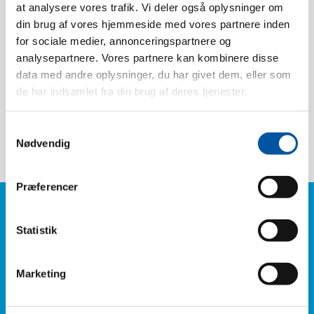
at analysere vores trafik. Vi deler også oplysninger om
Peso:
0.06
din brug af vores hjemmeside med vores partnere inden
Dimensión de la caja:
26 x 27 x 14
for sociale medier, annonceringspartnere og
Pcs. EAN:
5704161009449
analysepartnere. Vores partnere kan kombinere disse
data med andre oplysninger, du har givet dem, eller som
Caja EAN:
5704161034434
de har indsamlet fra din brug af deres tjenester.
Tariff Number:
56031410
Dureza:
Muy suave
Samtykkevalg
Nødvendig
Præferencer
¿Tienes alguna pregunta?
Statistik
Teléfono: +45 6614 3661
Marketing
O rellena nuestro formulario de contacto y sabrás de
nosotros.