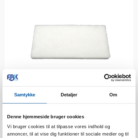
Samtykke
Detaljer
Om
Datos técnicos
Denne hjemmeside bruger cookies
Tolerancia al calor:
100 °C
Vi bruger cookies til at tilpasse vores indhold og
Unidades caja:
12
annoncer, til at vise dig funktioner til sociale medier og til