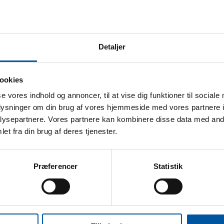
Detaljer
atos técnicos
lerancia al calor:
120 °C
ookies
nidades caja:
12
se vores indhold og annoncer, til at vise dig funktioner til sociale
eso:
0.13
oplysninger om din brug af vores hjemmeside med vores partnere i
ysepartnere. Vores partnere kan kombinere disse data med andr
imensión de la caja:
40 x 23 x 10
et fra din brug af deres tjenester.
cs. EAN:
5704161515971
aja EAN:
5704161115973
Præferencer
Statistik
ariff Number:
39241000
ipo de rosca:
Rosca externa