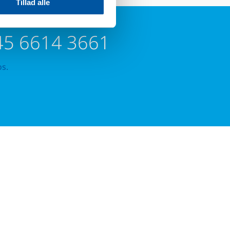
Tillad alle
45 6614 3661
os.