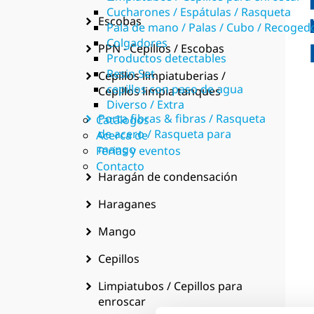
Cucharones / Espátulas / Rasqueta
Escobas
Pala de mano / Palas / Cubo / Recoge
Colgadores
PPN - Cepillos / Escobas
Productos detectables
Resin Set
Cepillos limpiatuberias /
cepillos con paso de agua
Cepillos limpia tanques
Diverso / Extra
Porta fibras & fibras / Rasqueta
Catálogos
de acero / Rasqueta para
Acerca de
mango
Ferias y eventos
Contacto
Haragán de condensación
Haraganes
Mango
Cepillos
Limpiatubos / Cepillos para
enroscar