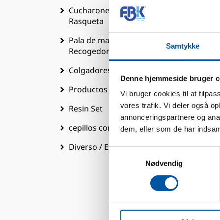
Cucharones / Espátulas /
Rasqueta
Pala de mano / Palas / Cubo /
Samtykke
D
Recogedor con mango
Colgadores
To
Denne hjemmeside bruger c
Productos detectables
U
Vi bruger cookies til at tilpas
P
vores trafik. Vi deler også 
Resin Set
annonceringspartnere og anal
D
cepillos con paso de agua
dem, eller som de har indsaml
P
Diverso / Extra
C
Samtykkevalg
Nødvendig
T
T