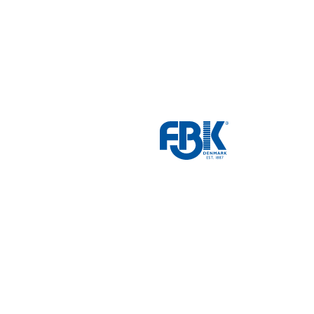
fbk
white
logo