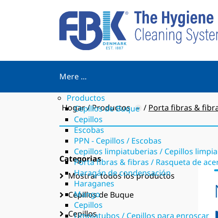
Mere ...
Productos
Hogar
Productos
Porta fibras & fib
Cepillos de Buque
Cepillos
Escobas
PPN - Cepillos / Escobas
Cepillos limpiatuberias / Cepillos limpi
Categorias
Porta fibras & fibras / Rasqueta de a
Haragán de condensación
Mostrar todos los productos
Haraganes
Mango
Cepillos de Buque
Cepillos
Cepillos
Limpiatubos / Cepillos para enroscar