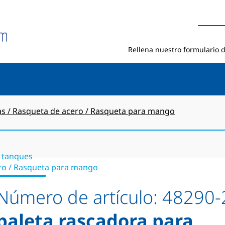
Rellena nuestro
formulario 
ras / Rasqueta de acero / Rasqueta para mango
a tanques
cero / Rasqueta para mango
Número de artículo:
48290-
paleta rascadora para