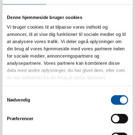
Caractéristiques techniques
Denne hjemmeside bruger cookies
Vi bruger cookies til at tilpasse vores indhold og
Fermeté:
Doux
annoncer, til at vise dig funktioner til sociale medier og til
Tirure:
55 mm.
at analysere vores trafik. Vi deler også oplysninger om
Fibres De Brosses:
Fleuré
din brug af vores hjemmeside med vores partnere inden
for sociale medier, annonceringspartnere og
Résistance à la chaleur:
100 °C
analysepartnere. Vores partnere kan kombinere disse
Conditionnement:
6
data med andre oplysninger, du har givet dem, eller som
Poids:
0.46
de har indsamlet fra din brug af deres tjenester.
Boîte dimension:
47 x 33 x 13
Pcs. EAN:
5704161011268
Samtykkevalg
Nødvendig
Boîte EAN:
5704161036254
Tariff Number:
96039099
Præferencer
Type de filetage:
Douille interne