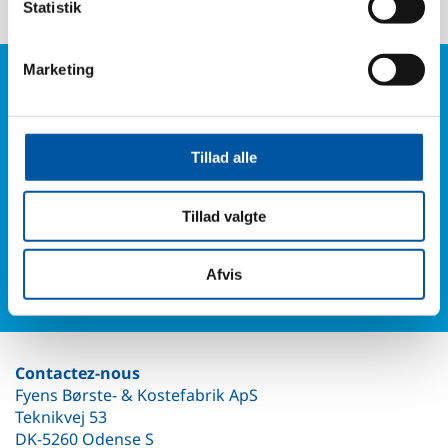
Statistik
Marketing
Avez-vous des questions ?
Téléphone : +45 6614 3661
Tillad alle
Ou remplissez notre formulaire de contact et vous
aurez de nos nouvelles.
Tillad valgte
Formulaire de contact
Afvis
Contactez-nous
Fyens Børste- & Kostefabrik ApS
Teknikvej 53
DK-5260 Odense S