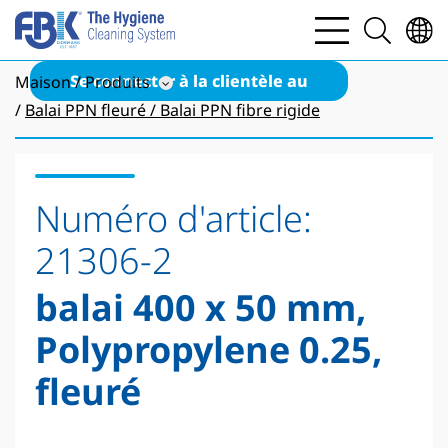
bars
search
light
light
Se connecter à la clientèle au
Maison
Produits
Balai PPN fleuré / Balai PPN fibre rigide
Numéro d'article:
21306-2
balai 400 x 50 mm,
Polypropylene 0.25,
fleuré