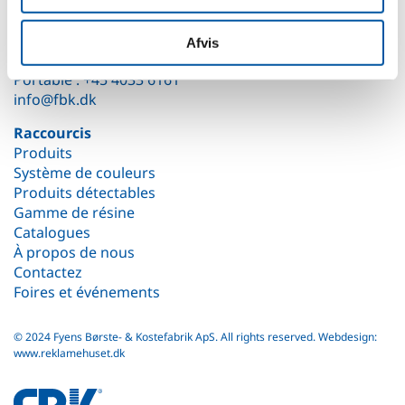
Danemark
Afvis
Téléphone :
+45 6614 3661
Portable :
+45 4033 6161
info@fbk.dk
Raccourcis
Produits
Système de couleurs
Produits détectables
Gamme de résine
Catalogues
À propos de nous
Contactez
Foires et événements
© 2024 Fyens Børste- & Kostefabrik ApS. All rights reserved.
Webdesign:
www.reklamehuset.dk
fbk