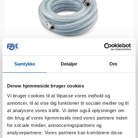
Samtykke
Detaljer
Om
Caractéristiques techniques
Denne hjemmeside bruger cookies
Conditionnement:
1
Vi bruger cookies til at tilpasse vores indhold og
annoncer, til at vise dig funktioner til sociale medier og til
Poids:
3
at analysere vores trafik. Vi deler også oplysninger om
Pcs. EAN:
5704161529633
din brug af vores hjemmeside med vores partnere inden
Boîte EAN:
5704161129635
for sociale medier, annonceringspartnere og
analysepartnere. Vores partnere kan kombinere disse