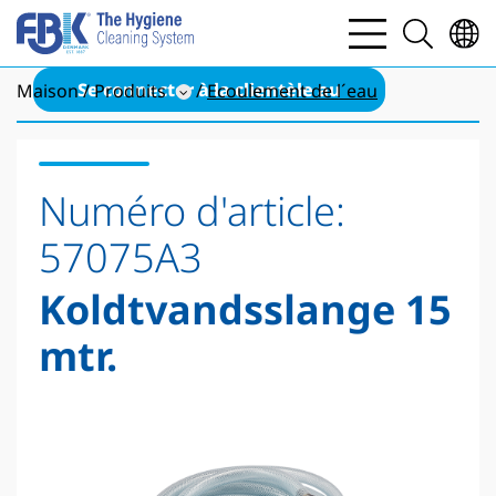
bars
search
light
light
Se connecter à la clientèle au
Maison
Produits
Ecoulement de l´eau
Numéro d'article:
57075A3
Koldtvandsslange 15
mtr.