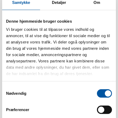
Samtykke
Detaljer
Om
Caractéristiques techniques
Denne hjemmeside bruger cookies
Fermeté:
Doux
Vi bruger cookies til at tilpasse vores indhold og
annoncer, til at vise dig funktioner til sociale medier og til
Tirure:
55 mm.
at analysere vores trafik. Vi deler også oplysninger om
Fibres De Brosses:
Fleuré
din brug af vores hjemmeside med vores partnere inden
Résistance à la chaleur:
134 °C
for sociale medier, annonceringspartnere og
Conditionnement:
6
analysepartnere. Vores partnere kan kombinere disse
data med andre oplysninger, du har givet dem, eller som
Poids:
0.31
de har indsamlet fra din brug af deres tjenester.
Boîte dimension:
43 x 33 x 13
Pcs. EAN:
5704161011435
Samtykkevalg
Nødvendig
Boîte EAN:
5704161036421
Tariff Number:
96039099
Præferencer
Type de filetage:
Douille interne