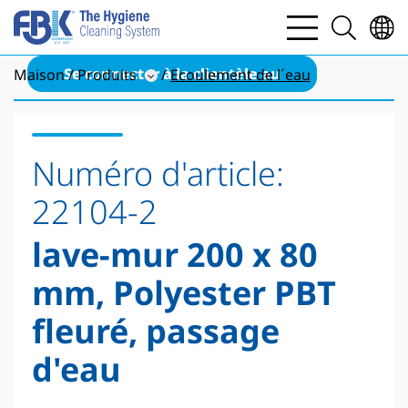
bars
search
light
light
Se connecter à la clientèle au
Maison
Produits
Ecoulement de l´eau
Numéro d'article:
22104-2
lave-mur 200 x 80
mm, Polyester PBT
fleuré, passage
d'eau