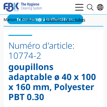
bars
search
light
light
Se connecter à la clientèle au
Maison
Produits
Goupillons pour tubes
Numéro d'article:
10774-2
goupillons
adaptable ø 40 x 100
x 160 mm, Polyester
PBT 0.30