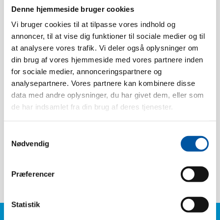
Denne hjemmeside bruger cookies
Caractéristiques techniques
Vi bruger cookies til at tilpasse vores indhold og
annoncer, til at vise dig funktioner til sociale medier og til
at analysere vores trafik. Vi deler også oplysninger om
Résistance à la chaleur:
134 °C
din brug af vores hjemmeside med vores partnere inden
Conditionnement:
12
for sociale medier, annonceringspartnere og
Poids:
0.02
analysepartnere. Vores partnere kan kombinere disse
data med andre oplysninger, du har givet dem, eller som
Boîte dimension:
30 x 20 x 5
de har indsamlet fra din brug af deres tjenester.
Pcs. EAN:
5704161004543
Boîte EAN:
5704161029539
Samtykkevalg
Nødvendig
Tariff Number:
96039099
Fermeté:
Moyen
Præferencer
Statistik