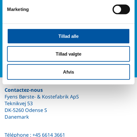
Avez-vous des questions ?
Marketing
Téléphone : +45 6614 3661
Ou remplissez notre formulaire de contact et vous
Tillad alle
aurez de nos nouvelles.
Tillad valgte
Formulaire de contact
Afvis
Contactez-nous
Fyens Børste- & Kostefabrik ApS
Teknikvej 53
DK-5260 Odense S
Danemark
Téléphone :
+45 6614 3661