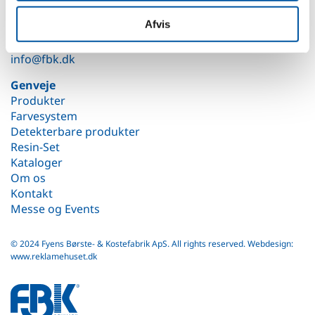
Teknikvej 53
5260 Odense S
Afvis
Telefon:
6614 3661
info@fbk.dk
Genveje
Produkter
Farvesystem
Detekterbare produkter
Resin-Set
Kataloger
Om os
Kontakt
Messe og Events
© 2024 Fyens Børste- & Kostefabrik ApS. All rights reserved.
Webdesign:
www.reklamehuset.dk
fbk
white