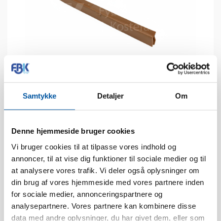
Samtykke
Detaljer
Om
Tekniske data
Denne hjemmeside bruger cookies
Vi bruger cookies til at tilpasse vores indhold og
Varmebestandigt til:
120 °C
annoncer, til at vise dig funktioner til sociale medier og til
Stk. pr. karton:
20 Stk.
at analysere vores trafik. Vi deler også oplysninger om
Kassemål:
46 x 25 x 11
din brug af vores hjemmeside med vores partnere inden
for sociale medier, annonceringspartnere og
EAN stk.:
5704161535672
analysepartnere. Vores partnere kan kombinere disse
EAN kasse:
5704161135674
data med andre oplysninger, du har givet dem, eller som