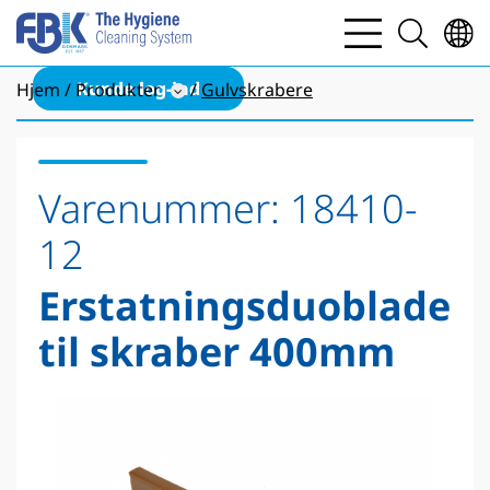
bars
search
light
light
Kunde log-ind
Hjem
Produkter
Gulvskrabere
Varenummer:
18410-
12
Erstatningsduoblade
til skraber 400mm