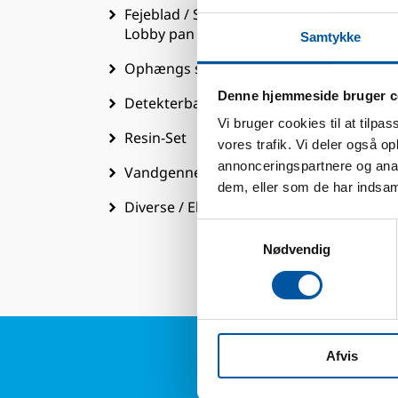
Fejeblad / Skovle / Spand /
Lobby pan
Samtykke
T
Ophængs system
V
Denne hjemmeside bruger c
Detekterbar produkter
St
Vi bruger cookies til at tilpas
Resin-Set
vores trafik. Vi deler også 
K
annonceringspartnere og anal
Vandgennemløb
EA
dem, eller som de har indsaml
Diverse / Ekstra
E
Samtykkevalg
T
Nødvendig
Afvis
Har du 