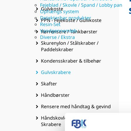
Fejeblad / Skovle / Spand / Lobby pan
Gulvkoste
Ophængs system
Detekterbar produkter
PPN - Fejekoste / Gulvkoste
Resin-Set
Vandgennemløb
Rørrensere / Tankbørster
Diverse / Ekstra
Skurenylon / Stålskraber /
Paddelskraber
Kondensskraber & tilbehør
Gulvskrabere
Skafter
Håndbørster
Rensere med håndtag & gevind
Håndskovle / Spartler /
Skrabere