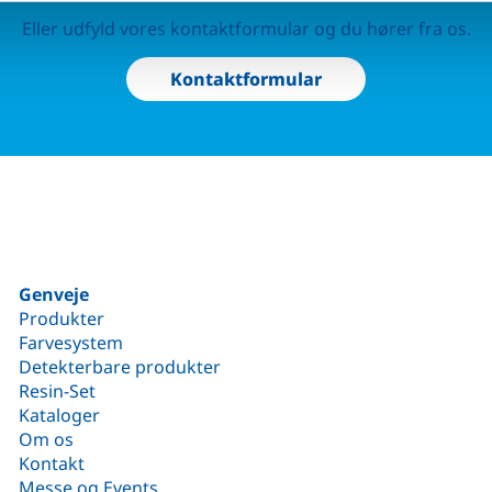
Eller udfyld vores kontaktformular og du hører fra os.
Kontaktformular
Genveje
Produkter
Farvesystem
Detekterbare produkter
Resin-Set
Kataloger
Om os
Kontakt
Messe og Events