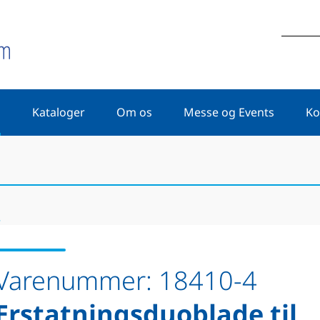
Kataloger
Om os
Messe og Events
Ko
r
Varenummer:
18410-4
Erstatningsduoblade til