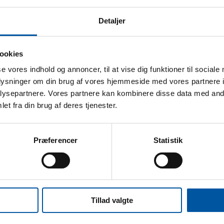
Detaljer
ekniske data
armebestandigt til:
120 °C
ookies
k. pr. karton:
20 Stk.
se vores indhold og annoncer, til at vise dig funktioner til sociale
oplysninger om din brug af vores hjemmeside med vores partnere i
assemål:
46 x 25 x 11
ysepartnere. Vores partnere kan kombinere disse data med andr
N stk.:
5704161535603
et fra din brug af deres tjenester.
AN kasse:
5704161135605
ariff Number:
96039099
Præferencer
Statistik
Tillad valgte
spørgsmål?
Telefon: +45 6