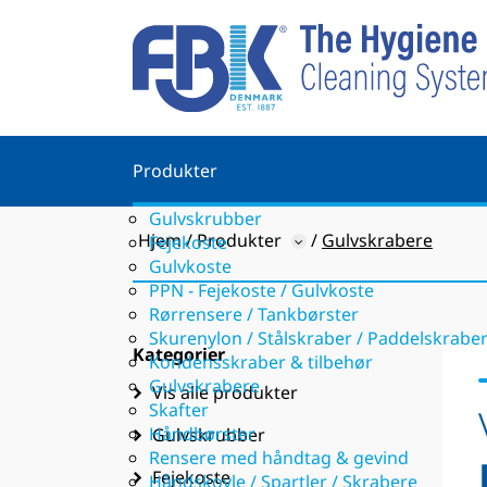
Produkter
Gulvskrubber
Hjem
Produkter
Gulvskrabere
Fejekoste
Gulvkoste
PPN - Fejekoste / Gulvkoste
Rørrensere / Tankbørster
Skurenylon / Stålskraber / Paddelskrabe
Kategorier
Kondensskraber & tilbehør
Gulvskrabere
Vis alle produkter
Skafter
Håndbørster
Gulvskrubber
Rensere med håndtag & gevind
Fejekoste
Håndskovle / Spartler / Skrabere