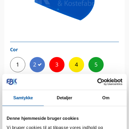
Cor
1
2
3
4
5
6
7
8
Samtykke
Detaljer
Om
Denne hjemmeside bruger cookies
Dados técnicos
Vi bruger cookies til at tilpasse vores indhold og