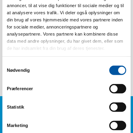
annoncer, til at vise dig funktioner til sociale medier og til
at analysere vores trafik. Vi deler også oplysninger om
Resistência ao calo:
120 °C
din brug af vores hjemmeside med vores partnere inden
Unidades/caixa:
20
for sociale medier, annonceringspartnere og
Peso:
0.02
analysepartnere. Vores partnere kan kombinere disse
data med andre oplysninger, du har givet dem, eller som
Dimensão da caixa:
16 x 13 x 4
de har indsamlet fra din brug af deres tjenester.
Pcs. EAN:
5704161510082
Caixa EAN:
5704161110084
Samtykkevalg
Tariff Number:
82013000
Nødvendig
Præferencer
Statistik
Dúvidas?
Telefone: +45
6614 3661
Marketing