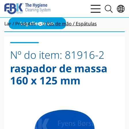
bars
search
light
light
Log cliente em
Lar
Produtos
Pás de mão / Espátulas
Nº do item:
81916-2
raspador de massa
160 x 125 mm