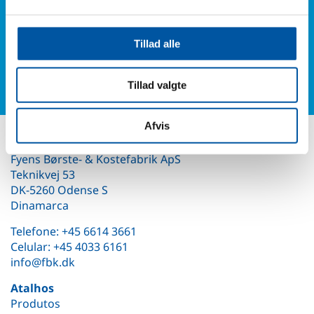
Ou preencha nosso formulário de contato e você
receberá notícias nossas.
Tillad alle
Formulário de Contato
Tillad valgte
Afvis
Contate-nos
Fyens Børste- & Kostefabrik ApS
Teknikvej 53
DK-5260 Odense S
Dinamarca
Telefone: +45 6614 3661
Celular: +45 4033 6161
info@fbk.dk
Atalhos
Produtos