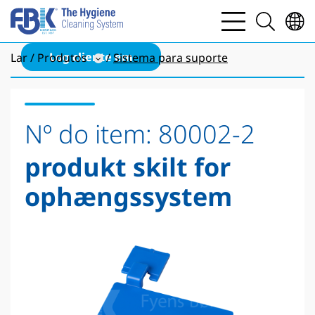
bars
search
light
light
Log cliente em
Lar
Produtos
Sistema para suporte
Nº do item:
80002-2
produkt skilt for
ophængssystem