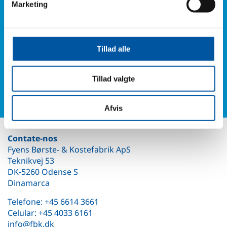
Dúvidas?
Telefone: +45
Marketing
6614 3661
Ou preencha nosso formulário de contato e você
Tillad alle
receberá notícias nossas.
Tillad valgte
Formulário de Contato
Afvis
Contate-nos
Fyens Børste- & Kostefabrik ApS
Teknikvej 53
DK-5260 Odense S
Dinamarca
Telefone: +45 6614 3661
Celular: +45 4033 6161
info@fbk.dk