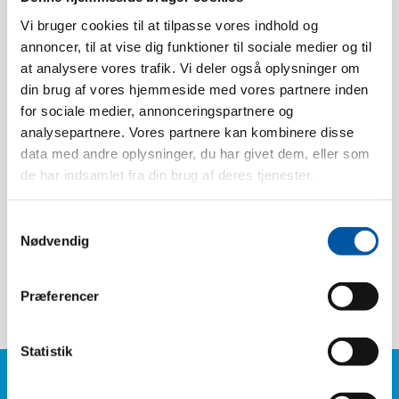
Vi bruger cookies til at tilpasse vores indhold og
Dados técnicos
annoncer, til at vise dig funktioner til sociale medier og til
at analysere vores trafik. Vi deler også oplysninger om
din brug af vores hjemmeside med vores partnere inden
Resistência ao calo:
120 °C
for sociale medier, annonceringspartnere og
analysepartnere. Vores partnere kan kombinere disse
Unidades/caixa:
12
data med andre oplysninger, du har givet dem, eller som
Peso:
0.03
de har indsamlet fra din brug af deres tjenester.
Dimensão da caixa:
30 x 17 x 9
Pcs. EAN:
5704161504487
Samtykkevalg
Nødvendig
Caixa EAN:
5704161104489
Tariff Number:
39241000
Præferencer
Statistik