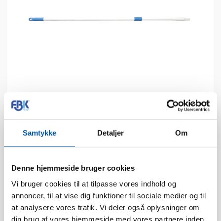
Technische Daten
Samtykke
Detaljer
Om
Hitzebeständigkeit:
120 °C
Packungsgrösse:
6 Stck.
Denne hjemmeside bruger cookies
Gewicht:
0.62
Vi bruger cookies til at tilpasse vores indhold og
annoncer, til at vise dig funktioner til sociale medier og til
Box Dimension:
156 x 12 x 9
at analysere vores trafik. Vi deler også oplysninger om
EAN stck.:
5704161015488
din brug af vores hjemmeside med vores partnere inden