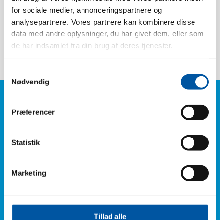
EAN-Box:
5704161040473
for sociale medier, annonceringspartnere og
Tariff Number:
70199000
analysepartnere. Vores partnere kan kombinere disse
data med andre oplysninger, du har givet dem, eller som
Gewindetyp:
Innengewinde
de har indsamlet fra din brug af deres tjenester.
Samtykkevalg
Nødvendig
Haben Sie Fragen?
Telefon:
Præferencer
+45 6614 3661
Statistik
Oder füllen Sie bitte unsere Kontaktformular aus und
Sie werden von uns hören.
Marketing
Kontakt Formular
Tillad alle