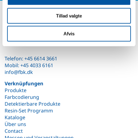
Kontaktiere uns
Tillad valgte
Fyens Børste- & Kostefabrik ApS
Teknikvej 53
DK-5260 Odense S
Afvis
Dänemark
Telefon: +45 6614 3661
Mobil: +45 4033 6161
info@fbk.dk
Verknüpfungen
Produkte
Farbcodierung
Detektierbare Produkte
Resin-Set Programm
Kataloge
Über uns
Contact
Messen und Veranstaltungen