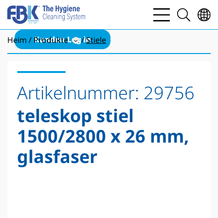
bars
search
light
light
Kunden Log in
Heim
Produkte
Stiele
Artikelnummer:
29756
teleskop stiel
1500/2800 x 26 mm,
glasfaser