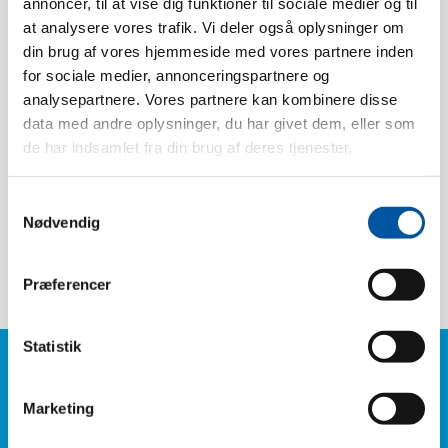
annoncer, til at vise dig funktioner til sociale medier og til
Heat tolerance:
120 °C
at analysere vores trafik. Vi deler også oplysninger om
din brug af vores hjemmeside med vores partnere inden
Pack size:
20 Pcs.
for sociale medier, annonceringspartnere og
Weight:
0.02
analysepartnere. Vores partnere kan kombinere disse
Box dimension:
15 x 10 x 3
data med andre oplysninger, du har givet dem, eller som
EAN pcs.:
5704161510198
de har indsamlet fra din brug af deres tjenester.
EAN box:
5704161110190
Samtykkevalg
Tariff Number:
82013000
Nødvendig
Detectable:
Metal + X-Ray
Præferencer
Statistik
Do you have any
Marketing
questions?
Phone: +45