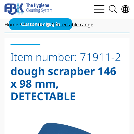
bars
search
light
light
Customer Log in
Home
Products
Detectable range
Item number:
71911-2
dough scrapber 146
x 98 mm,
DETECTABLE