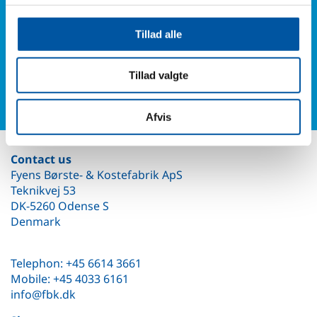
6614 3661
Tillad alle
Or fill in our contact form and you will hear from us.
Tillad valgte
Contact form
Afvis
Contact us
Fyens Børste- & Kostefabrik ApS
Teknikvej 53
DK-5260 Odense S
Denmark
Telephon: +45 6614 3661
Mobile: +45 4033 6161
info@fbk.dk